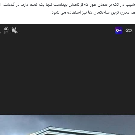
د. سقف شیب دار تک بر همان طور که از نامش پیداست تنها یک ضلع دارد. در گذشت
 سقف مدرن ترین ساختمان ها نیز استفاده می شود.