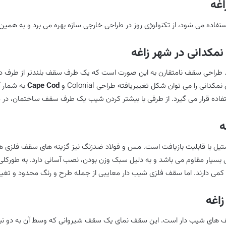
اغه
ه می شود، از تکنولوژی روز در طراحی خارجی سازه بهره می برد و به همین دلی
نمکدانی در شهر زاغه
ت. طراحی سقف نامتقارن به این صورت است که یک طرف سقف بلندتر از طرف دی
نی را می توان شکل تغییریافته طراحی Colonial و
Cape Cod
به شمار آ
فاده قرار می گیرد. از طرفی با بیشتر کردن شیب یک طرف سقف ساختمان، در 
ه
ل با قابلیت بازیافت است. مس و فولاد ضدزنگ نیز گزینه های سقف فلزی هستن
 بسیار مقاوم می باشد و به دلیل سبک وزن بودن، نصب آسانی دارد. به طورک
ی کمی دارند. اما سقف فلزی شیب دار معایبی از جمله طرح و رنگ محدود و تغیی
اغه
 Sloping Roof، نوعی دیگر از سقف های شیب دار است. این سقف نمای یک سقف شیروانی که و