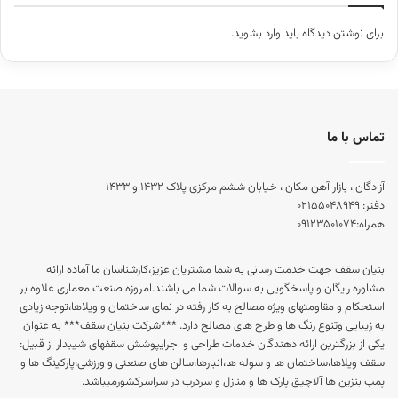
برای نوشتن دیدگاه باید
وارد بشوید
.
تماس با ما
آزادگان ، بازار آهن مکان ، خیابان ششم مرکزی پلاک ۱۴۳۲ و ۱۴۳۳
دفتر:
۰۲۱۵۵۰۴۸۹۴۹
همراه:
۰۹۱۲۳۵۰۱۰۷۴
بنیان سقف جهت خدمت رسانی به شما مشتریان عزیز،کارشناسان ما آماده ارائه
مشاوره رایگان و پاسخگویی به سوالات شما می باشند.امروزه صنعت معماری علاوه بر
استحکام و مقاومتهای ویژه مصالح به کار رفته در نمای ساختمان و ویلاها،توجه زیادی
به زیبایی وتنوع رنگ ها و طرح های مصالح دارد. ***شرکت بنیان سقف*** به عنوان
یکی از بزرگترین ارائه دهندگان خدمات طراحی و اجرایپوشش سقفهای شیبدار از قبیل:
سقف ویلاها،ساختمان ها و سوله ها،انبارها،سالن های صنعتی و ورزشی،پارکینگ ها و
پمپ بنزین ها آلاچیق پارک ها و منازل و سردرب در سراسرکشورمیباشد.