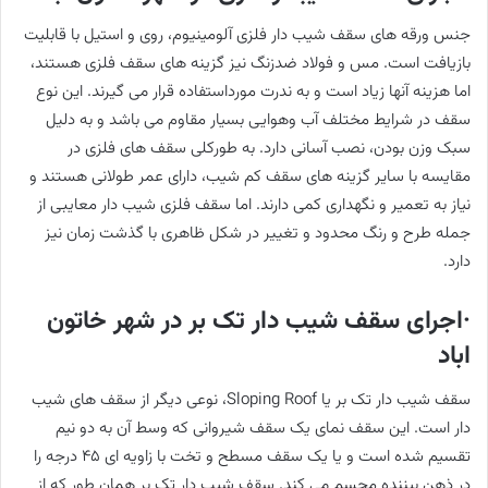
جنس ورقه های سقف شیب دار فلزی آلومینیوم، روی و استیل با قابلیت
بازیافت است. مس و فولاد ضدزنگ نیز گزینه های سقف فلزی هستند،
اما هزینه آنها زیاد است و به ندرت مورداستفاده قرار می گیرند. این نوع
سقف در شرایط مختلف آب وهوایی بسیار مقاوم می باشد و به دلیل
سبک وزن بودن، نصب آسانی دارد. به طورکلی سقف های فلزی در
مقایسه با سایر گزینه های سقف کم شیب، دارای عمر طولانی هستند و
نیاز به تعمیر و نگهداری کمی دارند. اما سقف فلزی شیب دار معایبی از
جمله طرح و رنگ محدود و تغییر در شکل ظاهری با گذشت زمان نیز
دارد.
·اجرای سقف شیب دار تک بر در شهر خاتون
اباد
سقف شیب دار تک بر یا Sloping Roof، نوعی دیگر از سقف های شیب
دار است. این سقف نمای یک سقف شیروانی که وسط آن به دو نیم
تقسیم شده است و یا یک سقف مسطح و تخت با زاویه ای ٤٥ درجه را
در ذهن بیننده مجسم می کند. سقف شیب دار تک بر همان طور که از