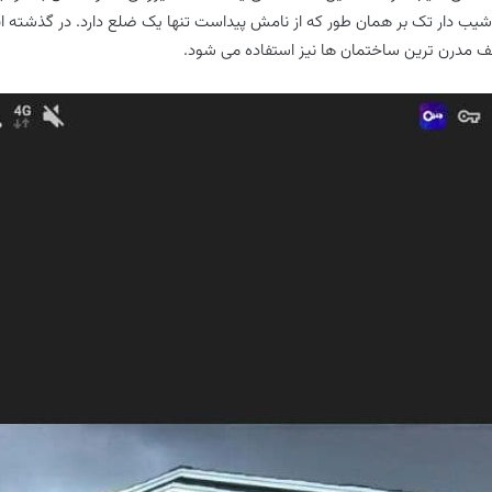
د. سقف شیب دار تک بر همان طور که از نامش پیداست تنها یک ضلع دارد. در گذشت
 سقف مدرن ترین ساختمان ها نیز استفاده می شود.