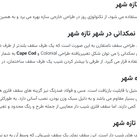
زه شهر
ه می شود، از تکنولوژی روز در طراحی خارجی سازه بهره می برد و به همین دلی
نمکدانی در شهر تازه شهر
ت. طراحی سقف نامتقارن به این صورت است که یک طرف سقف بلندتر از طرف دی
نی را می توان شکل تغییریافته طراحی Colonial و
Cape Cod
به شمار آ
فاده قرار می گیرد. از طرفی با بیشتر کردن شیب یک طرف سقف ساختمان، در 
ه شهر
ل با قابلیت بازیافت است. مس و فولاد ضدزنگ نیز گزینه های سقف فلزی هستن
 بسیار مقاوم می باشد و به دلیل سبک وزن بودن، نصب آسانی دارد. به طورک
ی کمی دارند. اما سقف فلزی شیب دار معایبی از جمله طرح و رنگ محدود و تغیی
ازه شهر
 Sloping Roof، نوعی دیگر از سقف های شیب دار است. این سقف نمای یک سقف شیروانی که و