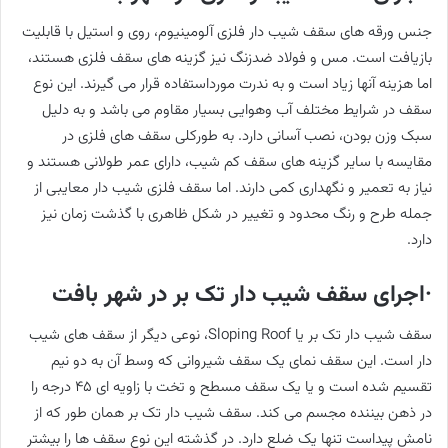
جنس ورقه های سقف شیب دار فلزی آلومینیوم، روی و استیل با قابلیت
بازیافت است. مس و فولاد ضدزنگ نیز گزینه های سقف فلزی هستند،
اما هزینه آنها زیاد است و به ندرت مورداستفاده قرار می گیرند. این نوع
سقف در شرایط مختلف آب وهوایی بسیار مقاوم می باشد و به دلیل
سبک وزن بودن، نصب آسانی دارد. به طورکلی سقف های فلزی در
مقایسه با سایر گزینه های سقف کم شیب، دارای عمر طولانی هستند و
نیاز به تعمیر و نگهداری کمی دارند. اما سقف فلزی شیب دار معایبی از
جمله طرح و رنگ محدود و تغییر در شکل ظاهری با گذشت زمان نیز
دارد.
·اجرای سقف شیب دار تک بر در شهر بافت
سقف شیب دار تک بر یا Sloping Roof، نوعی دیگر از سقف های شیب
دار است. این سقف نمای یک سقف شیروانی که وسط آن به دو نیم
تقسیم شده است و یا یک سقف مسطح و تخت با زاویه ای ٤٥ درجه را
در ذهن بیننده مجسم می کند. سقف شیب دار تک بر همان طور که از
نامش پیداست تنها یک ضلع دارد. در گذشته این نوع سقف ها را بیشتر