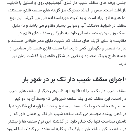
جنس ورقه های سقف شیب دار فلزی آلومینیوم، روی و استیل با قابلیت
بازیافت است. مس و فولاد ضدزنگ نیز گزینه های سقف فلزی هستند،
اما هزینه آنها زیاد است و به ندرت مورداستفاده قرار می گیرند. این نوع
سقف در شرایط مختلف آب وهوایی بسیار مقاوم می باشد و به دلیل
سبک وزن بودن، نصب آسانی دارد. به طورکلی سقف های فلزی در
مقایسه با سایر گزینه های سقف کم شیب، دارای عمر طولانی هستند و
نیاز به تعمیر و نگهداری کمی دارند. اما سقف فلزی شیب دار معایبی از
جمله طرح و رنگ محدود و تغییر در شکل ظاهری با گذشت زمان نیز
دارد.
·اجرای سقف شیب دار تک بر در شهر بار
سقف شیب دار تک بر یا Sloping Roof، نوعی دیگر از سقف های شیب
دار است. این سقف نمای یک سقف شیروانی که وسط آن به دو نیم
تقسیم شده است و یا یک سقف مسطح و تخت با زاویه ای ٤٥ درجه را
در ذهن بیننده مجسم می کند. سقف شیب دار تک بر همان طور که از
نامش پیداست تنها یک ضلع دارد. در گذشته این نوع سقف ها را بیشتر
در سقف بالکن ساختمان و پارکینگ و کلبه استفاده می کردند، اما امروزه