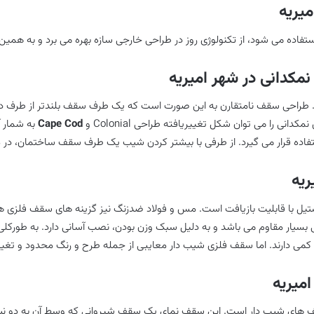
یریه
ه می شود، از تکنولوژی روز در طراحی خارجی سازه بهره می برد و به همین دلی
نمکدانی در شهر امیریه
ت. طراحی سقف نامتقارن به این صورت است که یک طرف سقف بلندتر از طرف دی
نی را می توان شکل تغییریافته طراحی Colonial و
Cape Cod
به شمار آ
فاده قرار می گیرد. از طرفی با بیشتر کردن شیب یک طرف سقف ساختمان، در 
ریه
ل با قابلیت بازیافت است. مس و فولاد ضدزنگ نیز گزینه های سقف فلزی هستن
 بسیار مقاوم می باشد و به دلیل سبک وزن بودن، نصب آسانی دارد. به طورک
ی کمی دارند. اما سقف فلزی شیب دار معایبی از جمله طرح و رنگ محدود و تغیی
میریه
 Sloping Roof، نوعی دیگر از سقف های شیب دار است. این سقف نمای یک سقف شیروانی که و